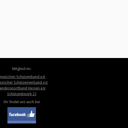
Mitglied im:
eutschen Schützenbund e.V.
ssischer Schützenverband e.V.
andessportbund Hessen e.V.
Schützenbezirk 21
Ihr findet uns auch bei