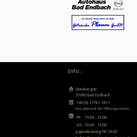
Info :
Steinbergstr.
35080 Bad Endbach
+49 (0) 2776 / 1817
(nur während der Öffnungszeiten)
FR:
19:30 - 23:00
SO:
10:00 - 13:00
Jugendtraining FR: 18:00